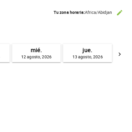
edit
Tu zona horaria:
Africa/Abidjan
CAMBI
mié.
jue.
keyboard_arrow_right
6
12 agosto, 2026
13 agosto, 2026
CONTI